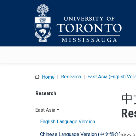
Skip to main content
Research
East Asia (English Ver
Home
Research
中文
Re
East Asia
English Language Version
Chinese Language Version (中文简介)
我介入