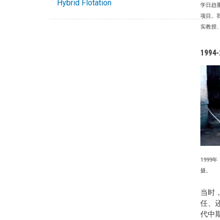
Hybrid Flotation
学日趋
项目。
实教授
1994
199
摄。
当时
任、还
代中期