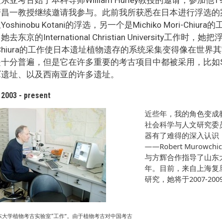
崎昌一教授继续邀请我参与。此前我所获悉在日本进行浮选的
oshinobu Kotani的浮选，另一个是Michiko Mori-
去东京的International Christian University工
i-Chiura的工作使日本遗址植物遗存的系统采集变得像在
十分普遍，但是它在许多重要的考古项目中都被采用，比如Sal
冢遗址、以及西南亚的许多遗址。
 2003 - present
近些年，我的角色变成
社会科学与人文研究委
器有了难得的深入认识
——Robert Murow
与方辉合作指导了山东
年。目前，来自上海复
研究，她将于2007-2
东大学植物考古实验室“工作”。由于植物考古对中国考古