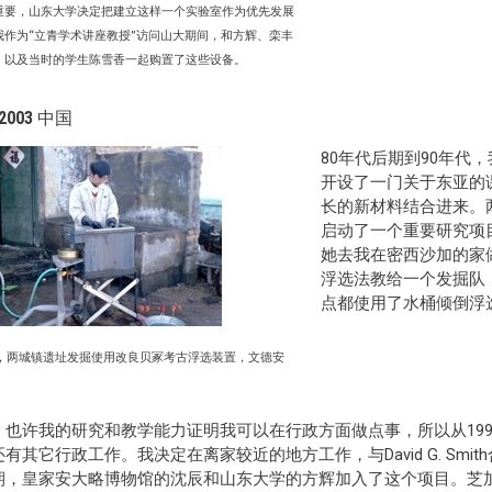
重要，山东大学决定把建立这样一个实验室作为优先发展
我作为“立青学术讲座教授”访问山大期间，和方辉、栾丰
、以及当时的学生陈雪香一起购置了这些设备。
-2003 中国
80年代后期到90年代
开设了一门关于东亚的
长的新材料结合进来。两
启动了一个重要研究项
她去我在密西沙加的家
浮选法教给一个发掘队，
点都使用了水桶倾倒浮
9年，两城镇遗址发掘使用改良贝冢考古浮选装置，文德安
，也许我的研究和教学能力证明我可以在行政方面做点事，所以从19
有其它行政工作。我决定在离家较近的地方工作，与David G. Sm
，皇家安大略博物馆的沈辰和山东大学的方辉加入了这个项目。芝加哥田野博