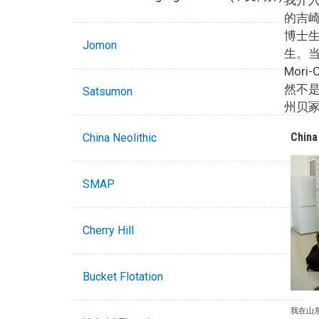
的吉
博士生Y
Jomon
生。当她
Mor
然不是
Satsumon
州贝
China
China Neolithic
SMAP
Cherry Hill
Bucket Flotation
我在山