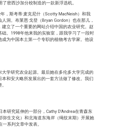
选用了密西沙加分校制造的一款新浮选机。
斯考蒂·麦克尼什（Scotty MacNeish）和我
布莱恩·戈登（Bryan Gordon）也在那儿，
，建立了一个重要的网站介绍中国的农业研究。赵
础。1998年他来我的实验室，跟我学习了一段时
他成为中国本土第一个专职的植物考古学家。他设
尔大学研究农业起源。最后她在多伦多大学完成的
日本和安大略所发展出的一套方法做了修改。我们
整。
研究延伸的一部分，Cathy D’Andrea在青森东
部弥生文化）和北海道东海岸（绳纹末期）开展她
在一系列文章中发表。