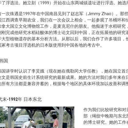
学了浮选法。她立刻（1999）开始在山东两城镇遗址进行浮选。她
一次殊遇是1997年在中国南昌见到了赵志军（Jimmy Zhao）。那些年，
江西调查早期农业，我们在一次会议上相会，一起参观了吊桶环和仙人洞。
加拿大国立文化博物馆工作，是麦克尼什的朋友。他痴迷于水稻研究
刚刚完成他研究水稻硅酸体的博士论文回到中国，正在拓展他的研究基
学大型植物遗存的基本分析方法。从那以后，我们合作了许多项目，
贝冢考古项目浮选机的日本版使用到中国各地的考古中。
 韩国
韩国讲学时认识了李炅娥（现在她在俄勒冈大学任教），她在国立首
论文是韩国史前生计系统研究的最新成果。她的方法对我们多年来在
的所有方法都是兼容并蓄的，根据每个地区的具体环境加以改善和调
代末-1992年 日本东北
作为我们比较研究和对日本
部（绳纹中晚期与东北
的博士研究。她的工作