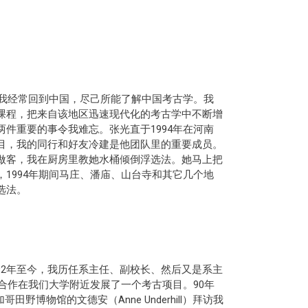
，我经常回到中国，尽己所能了解中国考古学。我
课程，把来自该地区迅速现代化的考古学中不断增
件重要的事令我难忘。张光直于1994年在河南
目，我的同行和好友冷建是他团队里的重要成员。
做客，我在厨房里教她水桶倾倒浮选法。她马上把
1994年期间马庄、潘庙、山台寺和其它几个地
选法。
92年至今，我历任系主任、副校长、然后又是系主
ith合作在我们大学附近发展了一个考古项目。90年
物馆的文德安（Anne Underhill）拜访我