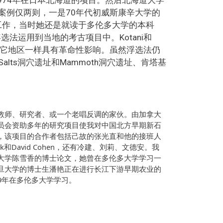
案例仅两则，一是70年代初威斯康辛大学的
Chiura的工作，当时她还是就读于多伦多大学的本科
作时，她把浮选法运用到当地的考古项目中。Kotani和
世界其它地区一样具有革命性影响。虽然浮选法仍
ts洞穴遗址和Mammoth洞穴遗址、肯塔基
教师、研究者、或一个老唱反调的家伙。由加拿大
员会资助多年的研究项目使我对中国北方早期新石
，该项目的合作者包括己故的张光直和他的接班人
chick和David Cohen，还有冷建、刘莉、文德安。我
大学陈雪香的博士论文，她曾在多伦多大学学习一
旦大学的博士生潘艳正在进行长江下游早期农业的
009年在多伦多大学学习。