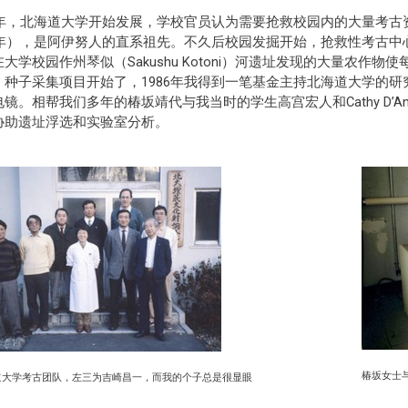
3年，北海道大学开始发展，学校官员认为需要抢救校园内的大量考古资源
00年），是阿伊努人的直系祖先。不久后校园发掘开始，抢救性考古
大学校园作州琴似（Sakushu Kotoni）河遗址发现的大量农
。种子采集项目开始了，1986年我得到一笔基金主持北海道大学的
镜。相帮我们多年的椿坂靖代与我当时的学生高宫宏人和Cathy D’A
协助遗址浮选和实验室分析。
椿坂女士
道大学考古团队，左三为吉崎昌一，而我的个子总是很显眼