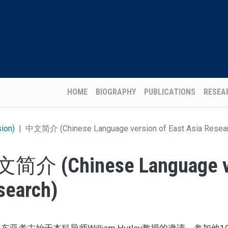
Main navigation
HOME
BIOGRAPHY
PUBLICATIONS
RESEA
sion)
中文简介 (Chinese Language version of East Asia Resea
简介 (Chinese Language ver
search)
东亚考古始于本科导师William Hurley教授的邀请，参